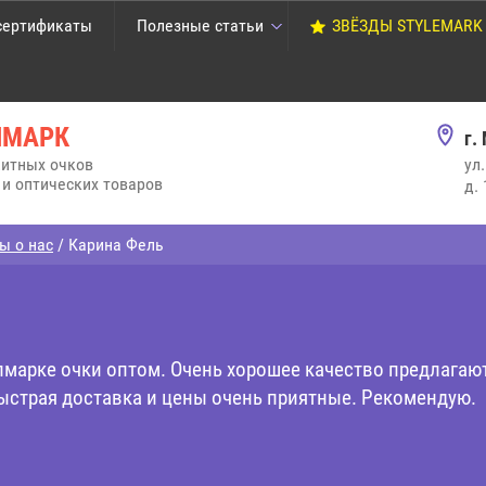
сертификаты
Полезные статьи
ЗВЁЗДЫ STYLEMARK
ЛМАРК
г.
итных очков
ул
и оптических товаров
д.
ы о нас
/ Карина Фель
лмарке очки оптом. Очень хорошее качество предлагают
ыстрая доставка и цены очень приятные. Рекомендую.