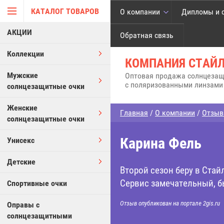
КАТАЛОГ ТОВАРОВ
О компании
Дипломы и 
АКЦИИ
Обратная связь
Коллекции
КОМПАНИЯ СТАЙ
Мужские
Оптовая продажа солнцезащ
с поляризованными линзами 
солнцезащитные очки
Женские
Главная
/
О компании
/
Отзыв
солнцезащитные очки
Карина Фель
Унисекс
Детские
Второй сезон беру в Стай
Сервис замечательный, б
Спортивные очки
Отзыв опубликован на портале 2gis.ru
Оправы с
солнцезащитными