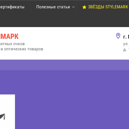
сертификаты
Полезные статьи
ЗВЁЗДЫ STYLEMARK
ЛМАРК
г.
итных очков
ул
и оптических товаров
д.