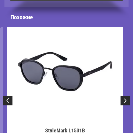
Похожие
StyleMark L1531B