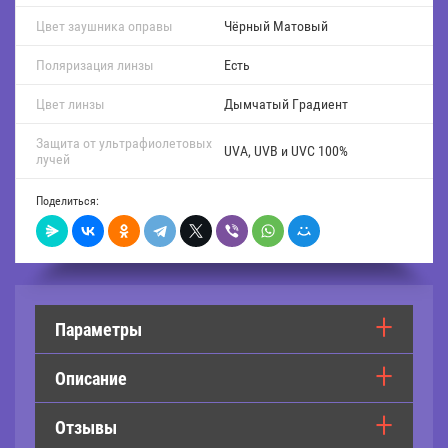
Цвет заушника оправы
Чёрный Матовый
Поляризация линзы
Есть
Цвет линзы
Дымчатый Градиент
Защита от ультрафиолетовых
UVA, UVB и UVC 100%
лучей
Поделиться:
Параметры
Описание
Отзывы