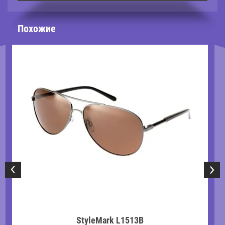
Похожие
StyleMark L1513B