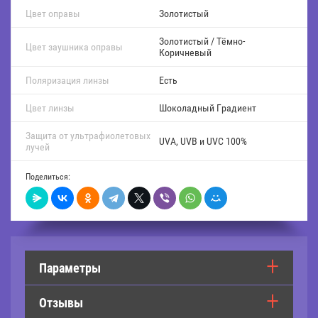
Цвет оправы
Золотистый
Золотистый / Тёмно-
Цвет заушника оправы
Коричневый
Поляризация линзы
Есть
Цвет линзы
Шоколадный Градиент
Защита от ультрафиолетовых
UVA, UVB и UVC 100%
лучей
Поделиться:
Параметры
Отзывы